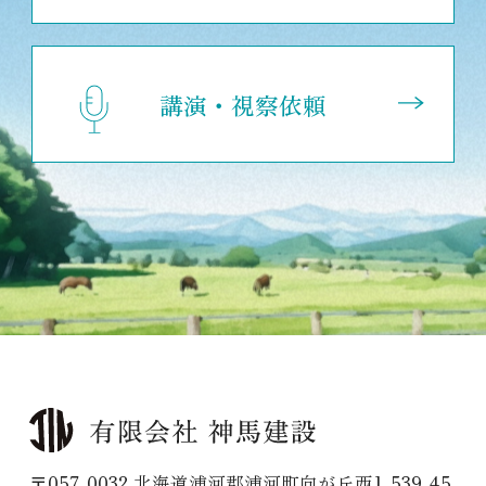
講演・視察依頼
〒057-0032 北海道浦河郡浦河町向が丘西1-539-45